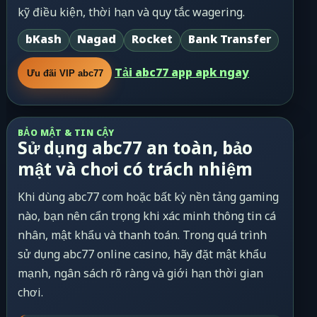
kỹ điều kiện, thời hạn và quy tắc wagering.
bKash
Nagad
Rocket
Bank Transfer
Tải abc77 app apk ngay
Ưu đãi VIP abc77
BẢO MẬT & TIN CẬY
Sử dụng abc77 an toàn, bảo
mật và chơi có trách nhiệm
Khi dùng abc77 com hoặc bất kỳ nền tảng gaming
nào, bạn nên cẩn trọng khi xác minh thông tin cá
nhân, mật khẩu và thanh toán. Trong quá trình
sử dụng abc77 online casino, hãy đặt mật khẩu
mạnh, ngân sách rõ ràng và giới hạn thời gian
chơi.