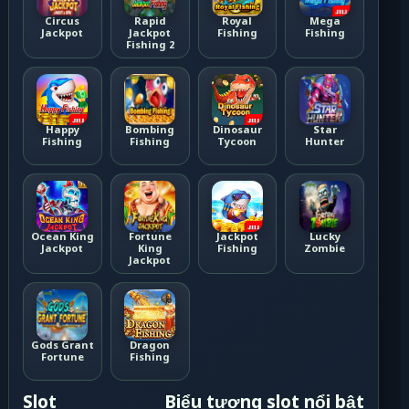
Circus
Rapid
Royal
Mega
Jackpot
Jackpot
Fishing
Fishing
Fishing 2
Happy
Bombing
Dinosaur
Star
Fishing
Fishing
Tycoon
Hunter
Ocean King
Fortune
Jackpot
Lucky
Jackpot
King
Fishing
Zombie
Jackpot
Gods Grant
Dragon
Fortune
Fishing
Slot
Biểu tượng slot nổi bật