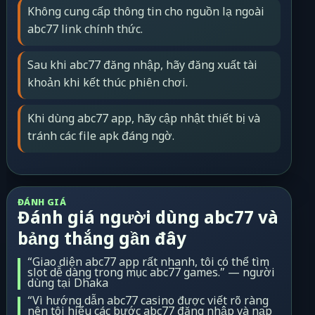
Không cung cấp thông tin cho nguồn lạ ngoài
abc77 link chính thức.
Sau khi abc77 đăng nhập, hãy đăng xuất tài
khoản khi kết thúc phiên chơi.
Khi dùng abc77 app, hãy cập nhật thiết bị và
tránh các file apk đáng ngờ.
ĐÁNH GIÁ
Đánh giá người dùng abc77 và
bảng thắng gần đây
“Giao diện abc77 app rất nhanh, tôi có thể tìm
slot dễ dàng trong mục abc77 games.” — người
dùng tại Dhaka
“Vì hướng dẫn abc77 casino được viết rõ ràng
nên tôi hiểu các bước abc77 đăng nhập và nạp