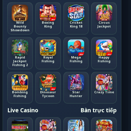
Wild
Boxing
Cricket
Circus
Bounty
King
King 18
Jackpot
Showdown
Rapid
Royal
Mega
Happy
Jackpot
Fishing
Fishing
Fishing
Fishing 2
Bombing
Dinosaur
Star
Crazy Time
Fishing
Tycoon
Hunter
Live Casino
Bàn trực tiếp