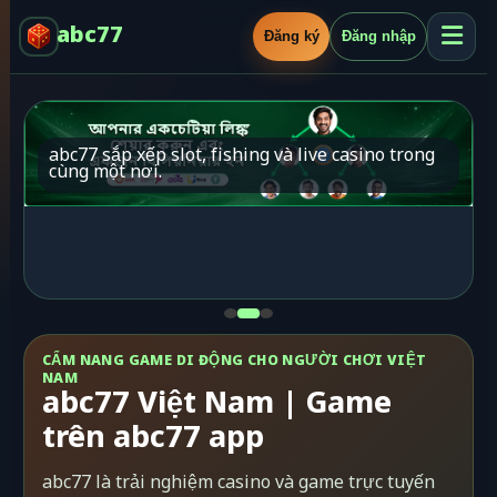
abc77
Đăng ký
Đăng nhập
abc77 sắp xếp slot, fishing và live casino trong
cùng một nơi.
CẨM NANG GAME DI ĐỘNG CHO NGƯỜI CHƠI VIỆT
NAM
abc77 Việt Nam | Game
trên abc77 app
abc77 là trải nghiệm casino và game trực tuyến