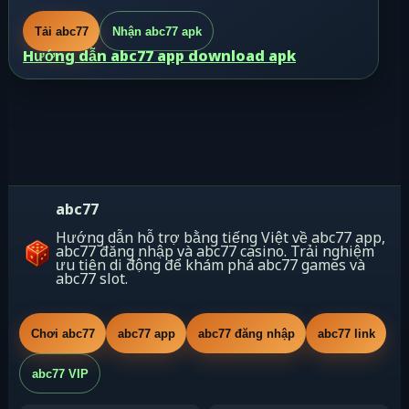
Tải abc77
Nhận abc77 apk
Hướng dẫn abc77 app download apk
abc77
Hướng dẫn hỗ trợ bằng tiếng Việt về abc77 app,
abc77 đăng nhập và abc77 casino. Trải nghiệm
ưu tiên di động để khám phá abc77 games và
abc77 slot.
Chơi abc77
abc77 app
abc77 đăng nhập
abc77 link
abc77 VIP