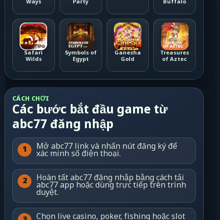
Ways
Party
Buffalo
Safari
Symbols of
Ganesha
Treasures
Wilds
Egypt
Gold
of Aztec
CÁCH CHƠI
Các bước bắt đầu game từ
abc77 đăng nhập
Mở abc77 link và nhấn nút đăng ký để
xác minh số điện thoại.
Hoàn tất abc77 đăng nhập bằng cách tải
abc77 app hoặc dùng trực tiếp trên trình
duyệt.
Chọn live casino, poker, fishing hoặc slot