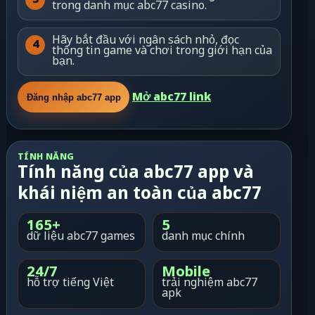
trong danh mục abc77 casino.
Hãy bắt đầu với ngân sách nhỏ, đọc
thông tin game và chơi trong giới hạn của
bạn.
Mở abc77 link
Đăng nhập abc77 app
TÍNH NĂNG
Tính năng của abc77 app và
khái niệm an toàn của abc77
165+
5
dữ liệu abc77 games
danh mục chính
24/7
Mobile
hỗ trợ tiếng Việt
trải nghiệm abc77
apk