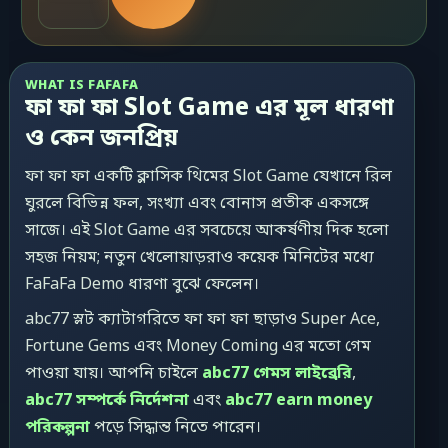
WHAT IS FAFAFA
ফা ফা ফা Slot Game এর মূল ধারণা
ও কেন জনপ্রিয়
ফা ফা ফা একটি ক্লাসিক থিমের Slot Game যেখানে রিল
ঘুরলে বিভিন্ন ফল, সংখ্যা এবং বোনাস প্রতীক একসঙ্গে
সাজে। এই Slot Game এর সবচেয়ে আকর্ষণীয় দিক হলো
সহজ নিয়ম; নতুন খেলোয়াড়রাও কয়েক মিনিটের মধ্যে
FaFaFa Demo ধারণা বুঝে ফেলেন।
abc77 স্লট ক্যাটাগরিতে ফা ফা ফা ছাড়াও Super Ace,
Fortune Gems এবং Money Coming এর মতো গেম
পাওয়া যায়। আপনি চাইলে
abc77 গেমস লাইব্রেরি
,
abc77 সম্পর্কে নির্দেশনা
এবং
abc77 earn money
পরিকল্পনা
পড়ে সিদ্ধান্ত নিতে পারেন।