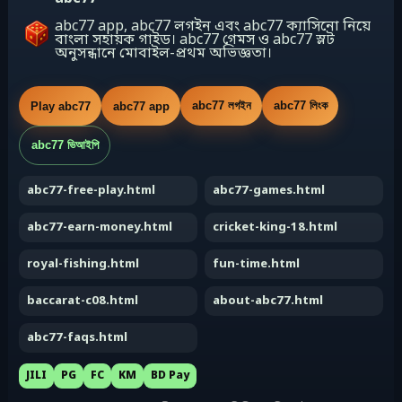
abc77 app, abc77 লগইন এবং abc77 ক্যাসিনো নিয়ে
বাংলা সহায়ক গাইড। abc77 গেমস ও abc77 স্লট
অনুসন্ধানে মোবাইল-প্রথম অভিজ্ঞতা।
abc77 লগইন
abc77 লিংক
Play abc77
abc77 app
abc77 ভিআইপি
abc77-free-play.html
abc77-games.html
abc77-earn-money.html
cricket-king-18.html
royal-fishing.html
fun-time.html
baccarat-c08.html
about-abc77.html
abc77-faqs.html
JILI
PG
FC
KM
BD Pay