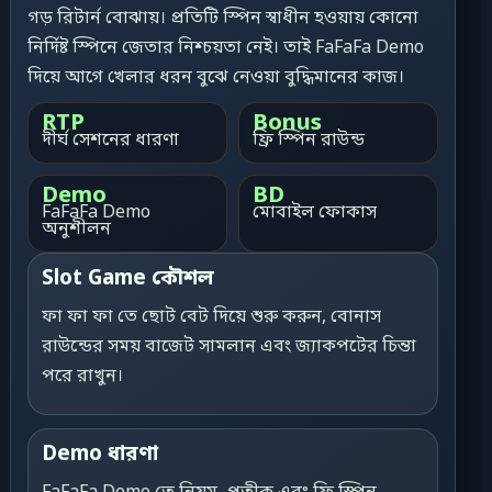
গড় রিটার্ন বোঝায়। প্রতিটি স্পিন স্বাধীন হওয়ায় কোনো
নির্দিষ্ট স্পিনে জেতার নিশ্চয়তা নেই। তাই FaFaFa Demo
দিয়ে আগে খেলার ধরন বুঝে নেওয়া বুদ্ধিমানের কাজ।
RTP
Bonus
দীর্ঘ সেশনের ধারণা
ফ্রি স্পিন রাউন্ড
Demo
BD
FaFaFa Demo
মোবাইল ফোকাস
অনুশীলন
Slot Game কৌশল
ফা ফা ফা তে ছোট বেট দিয়ে শুরু করুন, বোনাস
রাউন্ডের সময় বাজেট সামলান এবং জ্যাকপটের চিন্তা
পরে রাখুন।
Demo ধারণা