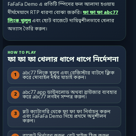
FaFaFa Demo এ প্রতিটি স্পিনের ফল আলাদা হওয়ায়
দীর্ঘমেয়াদে RTP ধারণা বোঝা জরুরি।
ফা ফা ফা abc77
লিংক খুলুন
এবং ছোট বাজেটে দায়িত্বশীলভাবে খেলার
অভ্যাস তৈরি করুন।
HOW TO PLAY
ফা ফা ফা খেলার ধাপে ধাপে নির্দেশনা
abc77 লিংক খুলুন এবং রেজিস্টার বাটনে ক্লিক
করে মোবাইল নম্বর যাচাই করুন।
abc77 app ডাউনলোড অথবা ব্রাউজার ব্যবহার
করে abc77 লগইন সম্পন্ন করুন।
স্লট ক্যাটাগরি থেকে ফা ফা ফা নির্বাচন করুন
এবং FaFaFa Demo দিয়ে প্রথমে অনুশীলন
করুন।