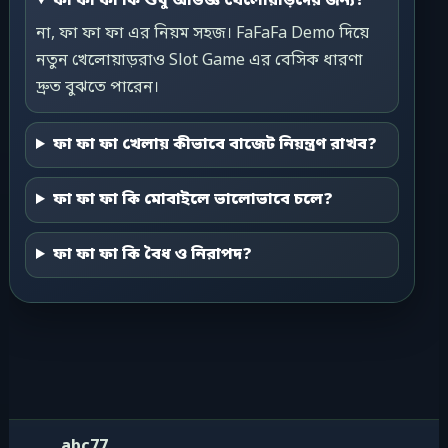
ফা ফা ফা কি শুধু অভিজ্ঞ খেলোয়াড়দের জন্য?
না, ফা ফা ফা এর নিয়ম সহজ। FaFaFa Demo দিয়ে
নতুন খেলোয়াড়রাও Slot Game এর বেসিক ধারণা
দ্রুত বুঝতে পারেন।
ফা ফা ফা খেলায় কীভাবে বাজেট নিয়ন্ত্রণ রাখব?
ফা ফা ফা কি মোবাইলে ভালোভাবে চলে?
ফা ফা ফা কি বৈধ ও নিরাপদ?
abc77